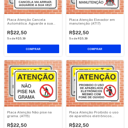
Placa Atenção Cancela
Placa Atenção Elevador em
Automática. Aguarde a sua
manutenção (AT17)
vez! (AT27)
R$22,50
R$22,50
5
x
de
R$5,39
5
x
de
R$5,39
COMPRAR
COMPRAR
Placa Atenção Não pise na
Placa Atenção Proibido o uso
grama. (AT15)
de aparelhos eletrônicos
(AT14)
R$22,50
R$22,50