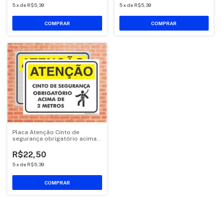
5
x
de
R$5,39
5
x
de
R$5,39
COMPRAR
COMPRAR
Placa Atenção Cinto de
segurança obrigatório acima
de 2m (AT05)
R$22,50
5
x
de
R$5,39
COMPRAR