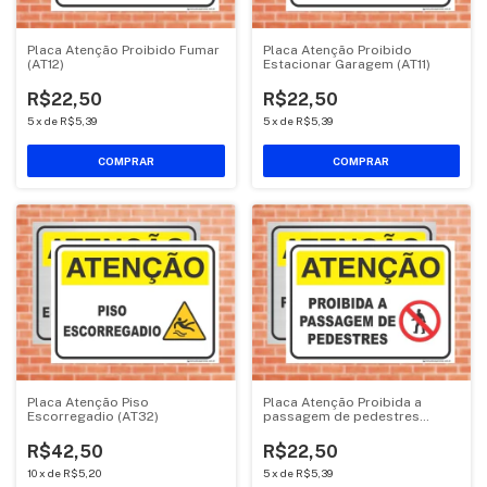
Placa Atenção Proibido Fumar
Placa Atenção Proibido
(AT12)
Estacionar Garagem (AT11)
R$22,50
R$22,50
5
x
de
R$5,39
5
x
de
R$5,39
COMPRAR
COMPRAR
Placa Atenção Piso
Placa Atenção Proibida a
Escorregadio (AT32)
passagem de pedestres
(AT25)
R$42,50
R$22,50
10
x
de
R$5,20
5
x
de
R$5,39