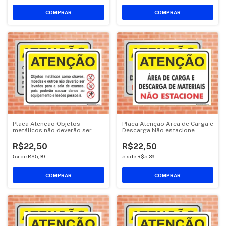
COMPRAR
COMPRAR
Placa Atenção Objetos
Placa Atenção Área de Carga e
metálicos não deverão ser
Descarga Não estacione
levados a sala (AT24)
(AT01)
R$22,50
R$22,50
5
x
de
R$5,39
5
x
de
R$5,39
COMPRAR
COMPRAR