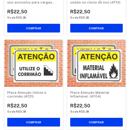
uso exclusivo para cargas
usado no cesto de lixo (AT13)
(AT16)
R$22,50
R$22,50
5
x
de
R$5,39
5
x
de
R$5,39
COMPRAR
COMPRAR
Placa Atenção Utilize o
Placa Atenção Material
corrimão (AT21)
Inflamável. (AT04)
R$22,50
R$22,50
5
x
de
R$5,39
5
x
de
R$5,39
COMPRAR
COMPRAR