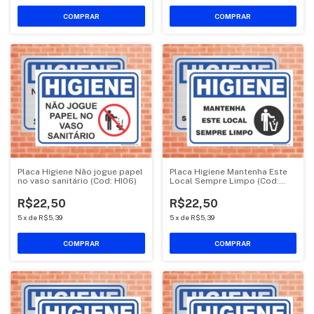
COMPRAR
COMPRAR
Placa Higiene Não jogue papel
Placa Higiene Mantenha Este
no vaso sanitário (Cod: HI06)
Local Sempre Limpo (Cod:
HI05)
R$22,50
R$22,50
5
x
de
R$5,39
5
x
de
R$5,39
COMPRAR
COMPRAR