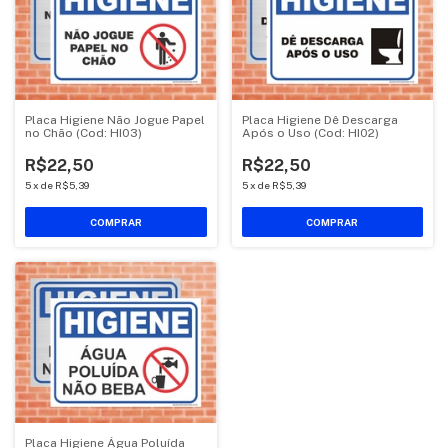
Placa Higiene Não Jogue Papel
Placa Higiene Dê Descarga
no Chão (Cod: HI03)
Após o Uso (Cod: HI02)
R$22,50
R$22,50
5
x
de
R$5,39
5
x
de
R$5,39
COMPRAR
COMPRAR
Placa Higiene Água Poluída