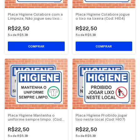
Placa Higiene Colabore com a
Placa Higiene Colabore jogue
Limpeza, Não jogue seu lixo
o lixo na lixeira (Cod: HI04)
no chão. (Cod: HI08)
R$22,50
R$22,50
5
x
de
R$5,39
5
x
de
R$5,39
COMPRAR
COMPRAR
Placa Higiene Mantenha o
Placa Higiene Proibido jogar
uniforme sempre limpo. (Cod:
lixo neste local (Cod: HI07)
HI09)
R$22,50
R$22,50
5
x
de
R$5,39
5
x
de
R$5,39