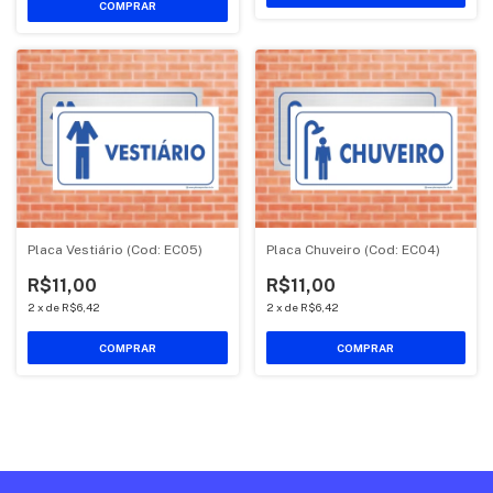
COMPRAR
Placa Vestiário (Cod: EC05)
Placa Chuveiro (Cod: EC04)
R$11,00
R$11,00
2
x
de
R$6,42
2
x
de
R$6,42
COMPRAR
COMPRAR