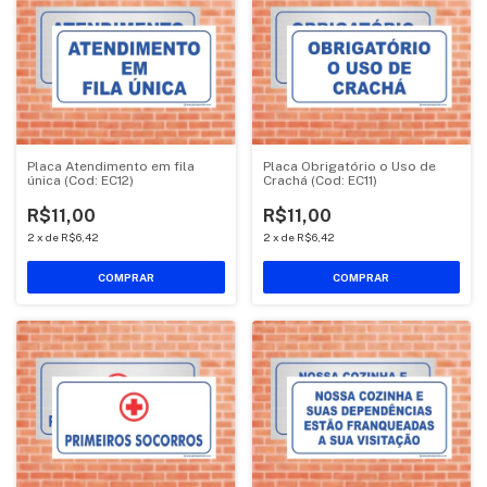
Placa Atendimento em fila
Placa Obrigatório o Uso de
única (Cod: EC12)
Crachá (Cod: EC11)
R$11,00
R$11,00
2
x
de
R$6,42
2
x
de
R$6,42
COMPRAR
COMPRAR