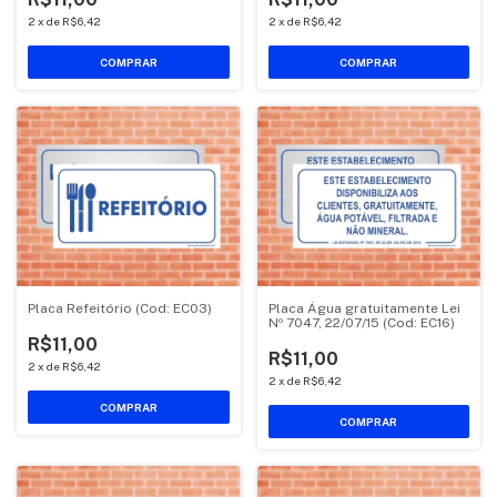
2
x
de
R$6,42
2
x
de
R$6,42
COMPRAR
COMPRAR
Placa Refeitório (Cod: EC03)
Placa Água gratuitamente Lei
Nº 7047, 22/07/15 (Cod: EC16)
R$11,00
R$11,00
2
x
de
R$6,42
2
x
de
R$6,42
COMPRAR
COMPRAR