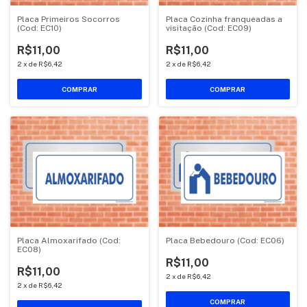
Placa Primeiros Socorros
Placa Cozinha franqueadas a
(Cod: EC10)
visitação (Cod: EC09)
R$11,00
R$11,00
2
x
de
R$6,42
2
x
de
R$6,42
COMPRAR
COMPRAR
Placa Almoxarifado (Cod:
Placa Bebedouro (Cod: EC06)
EC08)
R$11,00
R$11,00
2
x
de
R$6,42
2
x
de
R$6,42
COMPRAR