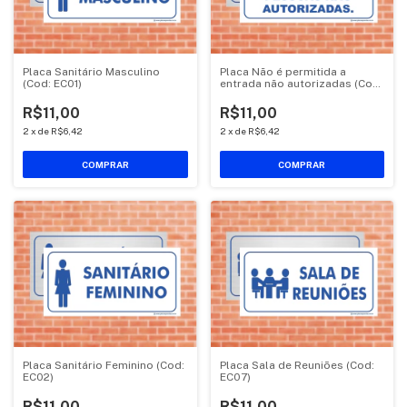
Placa Sanitário Masculino
Placa Não é permitida a
(Cod: EC01)
entrada não autorizadas (Cod:
EC13)
R$11,00
R$11,00
2
x
de
R$6,42
2
x
de
R$6,42
COMPRAR
COMPRAR
Placa Sanitário Feminino (Cod:
Placa Sala de Reuniões (Cod:
EC02)
EC07)
R$11,00
R$11,00