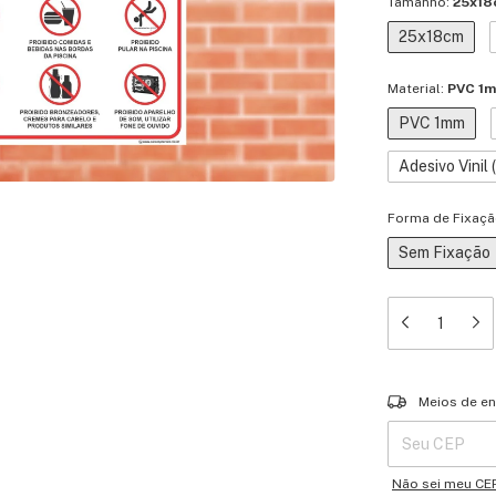
Tamanho:
25x18
25x18cm
Material:
PVC 1
PVC 1mm
Adesivo Vinil
Forma de Fixaçã
Sem Fixação
Entregas para o 
Meios de en
Não sei meu CE