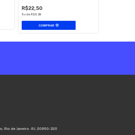
R$22,50
5
x
de
R$5,39
COMPRAR
o, Rio de Janeiro - RJ, 20950-320