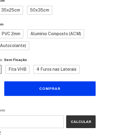
cm
35x25cm
50x35cm
mm
PVC 2mm
Alumínio Composto (ACM)
 (Autocolante)
o:
Sem Fixação
Fita VHB
4 Furos nas Laterais
CEP:
ALTERAR CEP
vio
CALCULAR
P