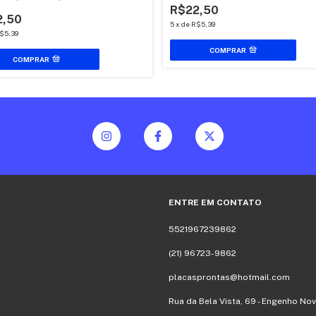
R$22,50
2,50
5
x
de
R$5,39
$5,39
COMPRAR
COMPRAR
ENTRE EM CONTATO
5521967239862
(21) 96723-9862
placasprontas@hotmail.com
Rua da Bela Vista, 69 - Engenho Nov