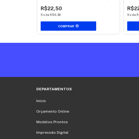
R$22,50
R$2
5
x
de
R$5,39
5
x
de
R
COMPRAR
DEPARTAMENTOS
Início
Orçamento Online
Modelos Prontos
Impressão Digital