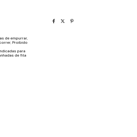
ras de empurrar,
correr, Proibido
indicadas para
anhadas de fita