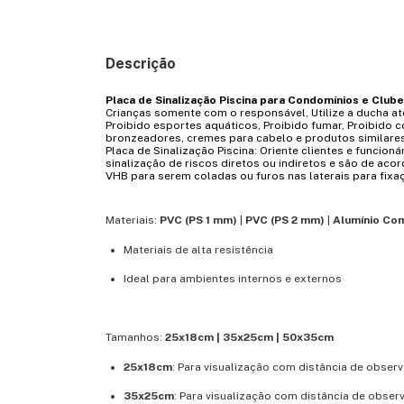
Descrição
Placa de Sinalização Piscina para Condomínios e Clube
Crianças somente com o responsável, Utilize a ducha ate
Proibido esportes aquáticos, Proibido fumar, Proibido 
bronzeadores, cremes para cabelo e produtos similares
Placa de Sinalização Piscina: Oriente clientes e funcio
sinalização de riscos diretos ou indiretos e são de a
VHB para serem coladas ou furos nas laterais para fix
Materiais:
PVC (PS 1 mm)
|
PVC (PS 2 mm)
|
Alumínio Co
Materiais de alta resistência
Ideal para ambientes internos e externos
Tamanhos:
25x18cm | 35x25cm | 50x35cm
25x18cm
: Para visualização com distância de obser
35x25cm
: Para visualização com distância de obser