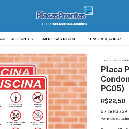
MODELOS PRONTOS
IMPRESSÃO DIGITAL
LETRAS DE AÇO INOX
Início
>
Placas Pisci
Placa P
Condom
PC05)
R$22,50
5
x
de
R$5,39
Ver mais detalh