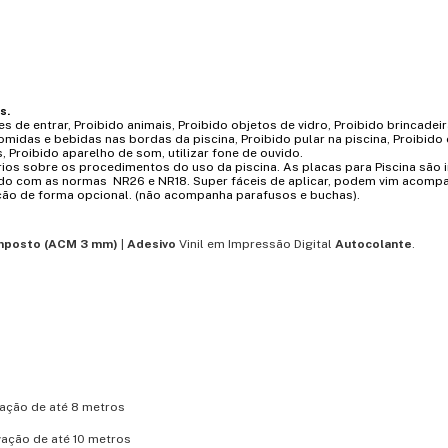
s.
s de entrar, Proibido animais, Proibido objetos de vidro,
Proibido brincadei
comidas e bebidas nas bordas da piscina,
Proibido pular na piscina, Proibido 
, Proibido aparelho
de som, utilizar fone de ouvido.
nários sobre os procedimentos do uso da piscina. As placas para Piscina são 
cordo com as normas NR26 e NR18. Super fáceis de aplicar, podem vim acomp
ação de forma opcional. (não acompanha parafusos e buchas).
mposto (ACM 3 mm)
|
Adesivo
Vinil em
Impressão Digital
Autocolante
.
vação de até 8 metros
vação de até 10 metros