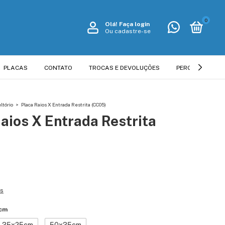
0
Olá!
Faça login
Ou cadastre-se
PLACAS
CONTATO
TROCAS E DEVOLUÇÕES
PERGUNTAS FR
ltório
>
Placa Raios X Entrada Restrita (CC05)
aios X Entrada Restrita
es
cm