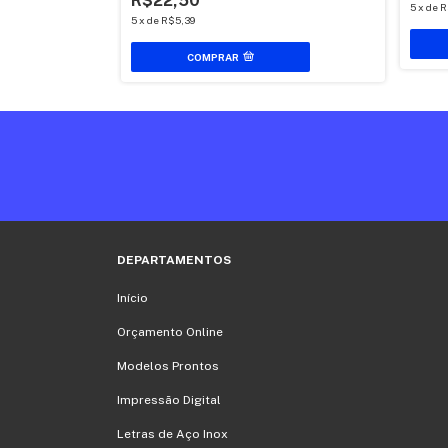
R$22,50
5
x
de
R
5
x
de
R$5,39
COMPRAR
DEPARTAMENTOS
Início
Orçamento Online
Modelos Prontos
Impressão Digital
Letras de Aço Inox