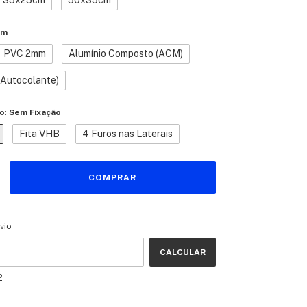
35x25cm
50x35cm
mm
PVC 2mm
Alumínio Composto (ACM)
 (Autocolante)
o:
Sem Fixação
Fita VHB
4 Furos nas Laterais
CEP:
ALTERAR CEP
vio
CALCULAR
P