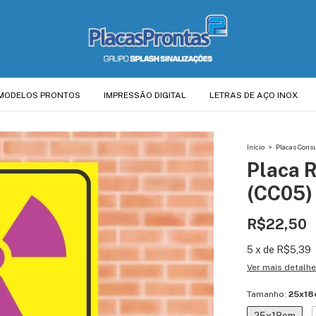
MODELOS PRONTOS
IMPRESSÃO DIGITAL
LETRAS DE AÇO INOX
Início
>
Placas Consu
Placa R
(CC05)
R$22,50
5
x
de
R$5,39
Ver mais detalh
Tamanho:
25x18