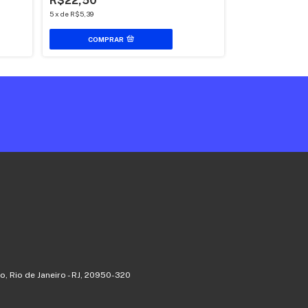
R$22,50
R$22,50
5
x
de
R$5,39
5
x
de
R$5,39
COMPRAR
COMPR
o, Rio de Janeiro - RJ, 20950-320