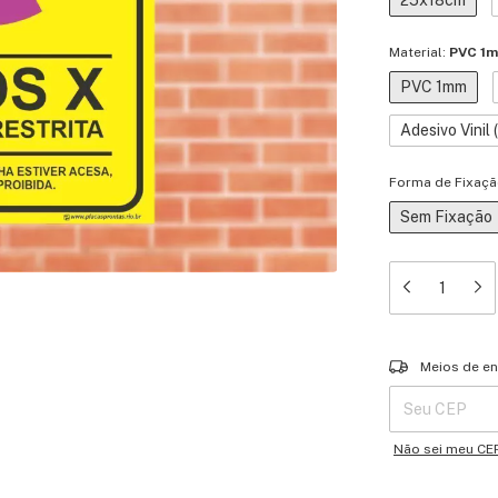
25x18cm
Material:
PVC 1
PVC 1mm
Adesivo Vinil
Forma de Fixaçã
Sem Fixação
Entregas para o 
Meios de en
Não sei meu CE