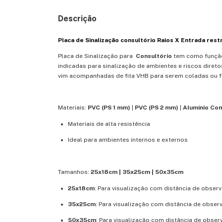
Descrição
Placa de Sinalização consultório Raios X Entrada restr
Placa de Sinalização para
Consultório
tem como função
indicadas para sinalização de ambientes e riscos dire
vim acompanhadas de fita VHB para serem coladas ou fu
Materiais:
PVC (PS 1 mm)
|
PVC (PS 2 mm)
|
Alumínio Co
Materiais de alta resistência
Ideal para ambientes internos e externos
Tamanhos:
25x18cm | 35x25cm | 50x35cm
25x18cm
: Para visualização com distância de obser
35x25cm
: Para visualização com distância de obser
50x35cm
: Para visualização com distância de obser