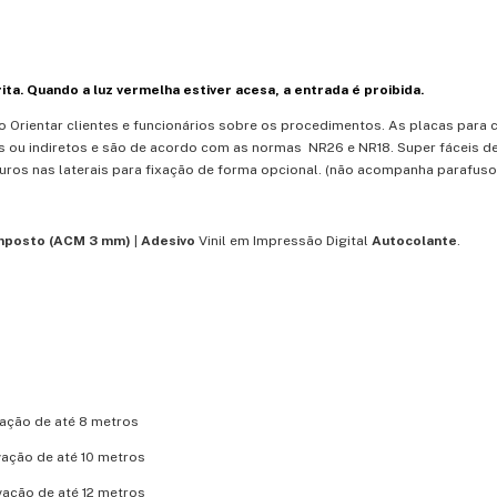
ita. Quando a luz vermelha estiver acesa, a entrada é proibida.
 Orientar clientes e funcionários sobre os procedimentos. As placas para 
tos ou indiretos e são de acordo com as normas NR26 e NR18.
Super fáceis d
ros nas laterais para fixação de forma opcional. (não acompanha parafuso
mposto (ACM 3 mm)
|
Adesivo
Vinil em
Impressão Digital
Autocolante
.
vação de até 8 metros
vação de até 10 metros
vação de até 12 metros