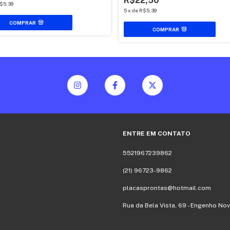
R$22,50
$5,39
5
x
de
R$5,39
COMPRAR
COMPRAR
ENTRE EM CONTATO
5521967239862
(21) 96723-9862
placasprontas@hotmail.com
Rua da Bela Vista, 69 - Engenho Nov